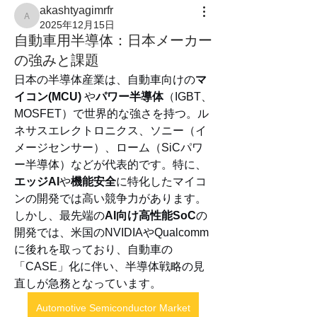
akashtyagimrfr
akashtyagimrfr
2025年12月15日
自動車用半導体：日本メーカー
の強みと課題
日本の半導体産業は、自動車向けの
マ
イコン(MCU)
 や
パワー半導体
（IGBT、
MOSFET）で世界的な強さを持つ。ル
ネサスエレクトロニクス、ソニー（イ
メージセンサー）、ローム（SiCパワ
ー半導体）などが代表的です。特に、
エッジAI
や
機能安全
に特化したマイコ
ンの開発では高い競争力があります。
しかし、最先端の
AI向け高性能SoC
の
開発では、米国のNVIDIAやQualcomm
に後れを取っており、自動車の
「CASE」化に伴い、半導体戦略の見
直しが急務となっています。
Automotive Semiconductor Market